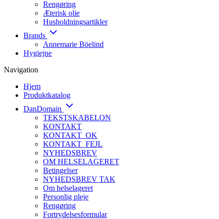
Rengøring
Æterisk olie
Husholdningsartikler
Brands
Annemarie Böelind
Hygiejne
Navigation
Hjem
Produktkatalog
DanDomain
TEKSTSKABELON
KONTAKT
KONTAKT_OK
KONTAKT_FEJL
NYHEDSBREV
OM HELSELAGERET
Betingelser
NYHEDSBREV TAK
Om helselageret
Personlig pleje
Rengøring
Fortrydelsesformular