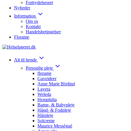
Fortrydelsesret
Nyheder
Information
Om os
Kontakt
Handelsbetingelser
Florame
Alt til hende
Personlig pleje
florame
Gaveideer
Anne Marie Börlind
Lavera
Weleda
Hemphilia
Barne- & Babypleje
Hånd- & Fodpleje
Hårpleje
Solcreme
Maurice Mességué