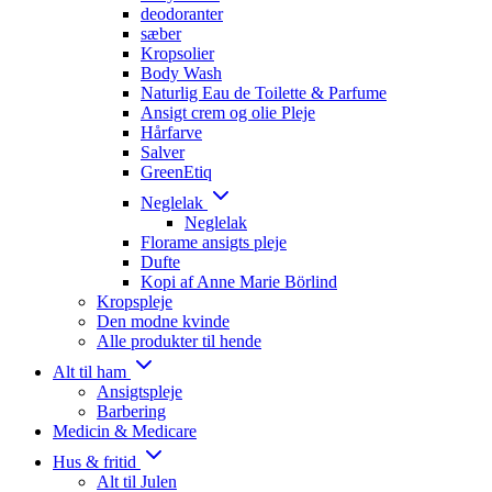
deodoranter
sæber
Kropsolier
Body Wash
Naturlig Eau de Toilette & Parfume
Ansigt crem og olie Pleje
Hårfarve
Salver
GreenEtiq
Neglelak
Neglelak
Florame ansigts pleje
Dufte
Kopi af Anne Marie Börlind
Kropspleje
Den modne kvinde
Alle produkter til hende
Alt til ham
Ansigtspleje
Barbering
Medicin & Medicare
Hus & fritid
Alt til Julen