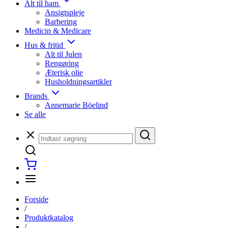
Alt til ham
Ansigtspleje
Barbering
Medicin & Medicare
Hus & fritid
Alt til Julen
Rengøring
Æterisk olie
Husholdningsartikler
Brands
Annemarie Böelind
Se alle
Forside
/
Produktkatalog
/