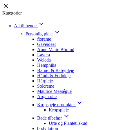
Kategorier
Alt til hende
Personlig pleje
florame
Gaveideer
Anne Marie Börlind
Lavera
Weleda
Hemphilia
Barne- & Babypleje
Hånd- & Fodpleje
Hårpleje
Solcreme
Maurice Mességué
Argan olie
Kropspeje produkter
Kropspleje
Bade tilbehør
Urte og Plantetilskud
body lotion