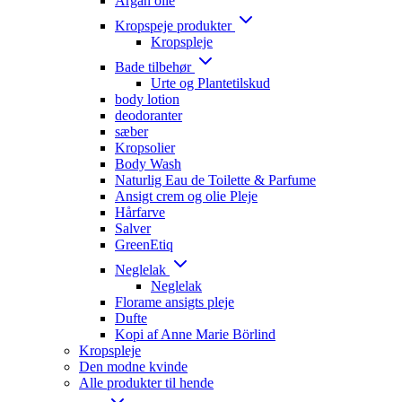
Argan olie
Kropspeje produkter
Kropspleje
Bade tilbehør
Urte og Plantetilskud
body lotion
deodoranter
sæber
Kropsolier
Body Wash
Naturlig Eau de Toilette & Parfume
Ansigt crem og olie Pleje
Hårfarve
Salver
GreenEtiq
Neglelak
Neglelak
Florame ansigts pleje
Dufte
Kopi af Anne Marie Börlind
Kropspleje
Den modne kvinde
Alle produkter til hende