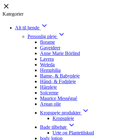
Kategorier
Alt til hende
Personlig pleje
florame
Gaveideer
Anne Marie Börlind
Lavera
Weleda
Hemphilia
Barne- & Babypleje
Hånd- & Fodpleje
Hårpleje
Solcreme
Maurice Mességué
Argan olie
Kropspeje produkter
Kropspleje
Bade tilbehør
Urte og Plantetilskud
body lotion