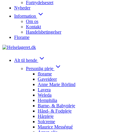
Fortrydelsesret
Nyheder
Information
Om os
Kontakt
Handelsbetingelser
Florame
Alt til hende
Personlig pleje
florame
Gaveideer
Anne Marie Börlind
Lavera
Weleda
Hemphilia
Barne- & Babypleje
Hånd- & Fodpleje
Hårpleje
Solcreme
Maurice Mességué