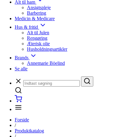
Alt til ham
Ansigtspleje
Barbering
Medicin & Medicare
Hus & fritid
Alt til Julen
Rengøring
Æterisk olie
Husholdningsartikler
Brands
Annemarie Böelind
Se alle
Forside
/
Produktkatalog
/