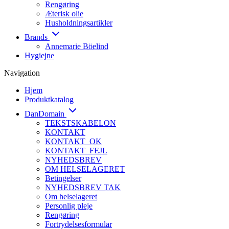
Rengøring
Æterisk olie
Husholdningsartikler
Brands
Annemarie Böelind
Hygiejne
Navigation
Hjem
Produktkatalog
DanDomain
TEKSTSKABELON
KONTAKT
KONTAKT_OK
KONTAKT_FEJL
NYHEDSBREV
OM HELSELAGERET
Betingelser
NYHEDSBREV TAK
Om helselageret
Personlig pleje
Rengøring
Fortrydelsesformular