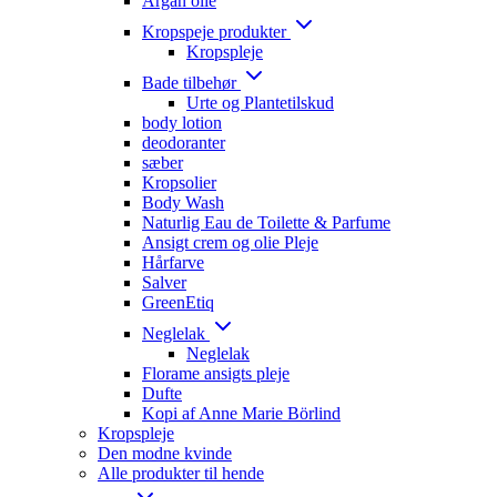
Argan olie
Kropspeje produkter
Kropspleje
Bade tilbehør
Urte og Plantetilskud
body lotion
deodoranter
sæber
Kropsolier
Body Wash
Naturlig Eau de Toilette & Parfume
Ansigt crem og olie Pleje
Hårfarve
Salver
GreenEtiq
Neglelak
Neglelak
Florame ansigts pleje
Dufte
Kopi af Anne Marie Börlind
Kropspleje
Den modne kvinde
Alle produkter til hende