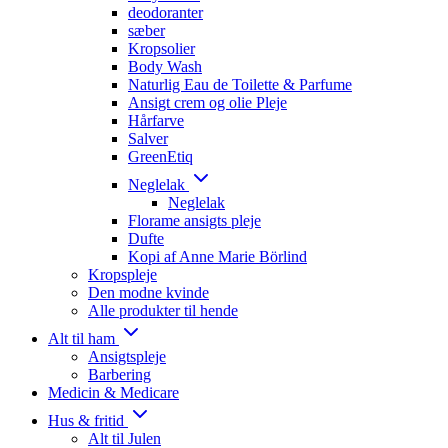
deodoranter
sæber
Kropsolier
Body Wash
Naturlig Eau de Toilette & Parfume
Ansigt crem og olie Pleje
Hårfarve
Salver
GreenEtiq
Neglelak
Neglelak
Florame ansigts pleje
Dufte
Kopi af Anne Marie Börlind
Kropspleje
Den modne kvinde
Alle produkter til hende
Alt til ham
Ansigtspleje
Barbering
Medicin & Medicare
Hus & fritid
Alt til Julen