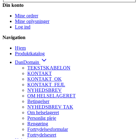
Din konto
Mine ordrer
Mine oplysninger
Log ind
Navigation
Hjem
Produktkatalog
DanDomain
TEKSTSKABELON
KONTAKT
KONTAKT_OK
KONTAKT_FEJL
NYHEDSBREV
OM HELSELAGERET
Betingelser
NYHEDSBREV TAK
Om helselageret
Personlig pleje
Rengøring
Fortrydelsesformular
Fortrydelsesret